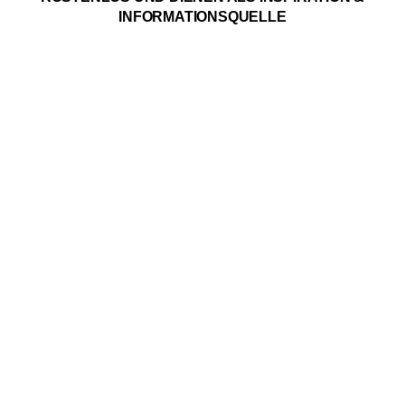
INFORMATIONSQUELLE
Abonniere gleich unseren
Herbs & Sea Tv Kanal auf
You Tube
Als Follower unseres Kanals auf YOUTUBE verpasst du keine
spannenden Themen die dich interessieren könnten, wirst
sofort informiert wenn wir Live sind und kannst jederzeit deine
Lieblingsthemen nachschauen.