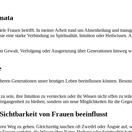
mata
ele Frauen betrifft. In meiner Arbeit rund um Ahnenheilung und trans
sie eine starke Verbindung zu Spiritualität, Intuition oder Heilwissen. 
 Gewalt, Verfolgung oder Ausgrenzung über Generationen hinweg weite
e
üheren Generationen unser heutiges Leben beeinflussen können. Besonde
 sein, ihre Intuition zu verstecken oder ihr Wissen nicht offen zu teil
ergangenheit zu bleiben, sondern um neue Möglichkeiten für die Gege
Sichtbarkeit von Frauen beeinflusst
ihren Weg zu gehen. Gleichzeitig tauchen oft Zweifel oder Ängste auf, 
n verfolgt, die Wissen über Natur, Heilung oder Spiritualität hatten