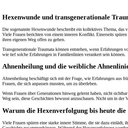
Hexenwunde und transgenerationale Trau
Die sogenannte Hexenwunde beschreibt ein kollektives Thema, das vi
Viele Frauen berichten von einem inneren Konflikt. Einerseits spüren 
ihren eigenen Weg offen zu gehen.
Transgenerationale Traumata können entstehen, wenn Erfahrungen von
wie tief solche Erfahrungen in Familienlinien verankert sein können.
Ahnenheilung und die weibliche Ahnenlini
Ahnenheilung beschäftigt sich mit der Frage, wie Erfahrungen aus fr
Frauen, die sich anpassen mussten, um zu überleben.
Wenn Frauen über Generationen hinweg gelernt haben, nicht sichtbar zu
Weg sein, diese Geschichten bewusst anzuschauen. Nicht um in der V
Warum die Hexenverfolgung bis heute die 
Viele Frauen spüren eine starke innere Stimme, die sie dazu einlädt, 
Geschichte zusammenhängen. Während der Hexenverfolgung wurden Fraue