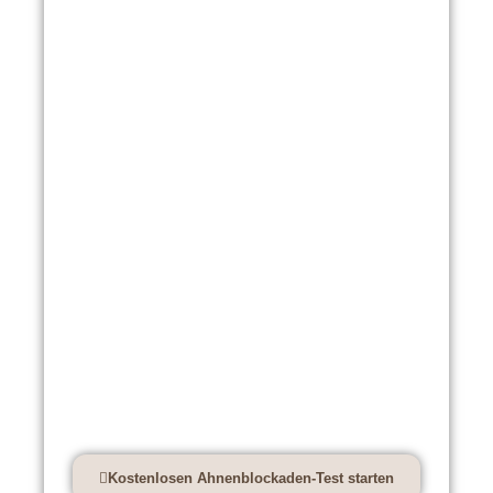
Kostenloser Trauma-Test –
Transgenerationales Trauma und
Ahnenblockaden erkennen
Kostenlosen Ahnenblockaden-Test starten