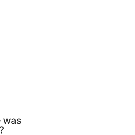
– was
?