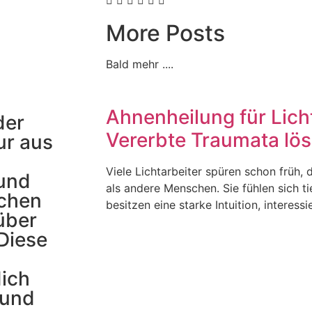
More Posts
Bald mehr ....
Ahnenheilung für Licht
der
Vererbte Traumata lö
ur aus
Viele Lichtarbeiter spüren schon früh,
 und
als andere Menschen. Sie fühlen sich t
ochen
besitzen eine starke Intuition, interessi
über
Diese
dich
 und