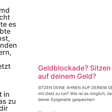
remd
icht
te es
bte
st,
enden
ern,
tzt
Geldblockade? Sitzen
auf deinem Geld?
SITZEN DEINE AHNEN AUF DEINEM GEL
 in
mit Geld zu tun? Wie ist es möglich, d
deiner Epigenetik gespeichert
as zu
dir