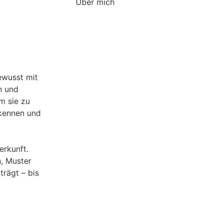
Über mich
ewusst mit
n und
m sie zu
rkennen und
erkunft.
n, Muster
trägt – bis