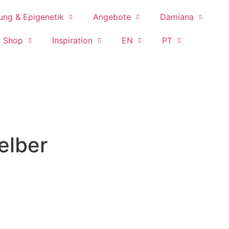
ung & Epigenetik
Angebote
Damiana
Shop
Inspiration
EN
PT
elber