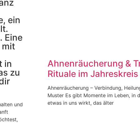
Ganz
, ein
t.
. Eine
 mit
Ahnenräucherung & T
 in
as zu
Rituale im Jahreskreis
dir
Ahnenräucherung – Verbindung, Heilun
Muster Es gibt Momente im Leben, in d
etwas in uns wirkt, das älter
halten und
anft
öchtest,