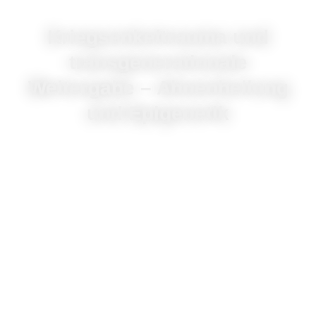
Kriegsenkeltrauma und
transgenerationale
Weitergabe – Ahnenheilung
und Epigenetik