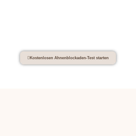
Kostenloser Trauma Test –
Transgenerationales Trauma und
Ahnenblockaden erkennen
Kostenlosen Ahnenblockaden-Test starten