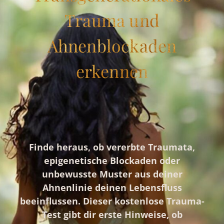
Trauma und
Ahnenblockaden
erkennen
Finde heraus, ob vererbte Traumata,
epigenetische Blockaden oder
unbewusste Muster aus deiner
Ahnenlinie deinen Lebensfluss
beeinflussen. Dieser kostenlose Trauma-
Test gibt dir erste Hinweise, ob